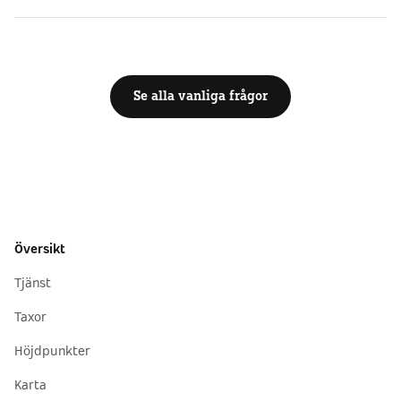
Se alla vanliga frågor
Översikt
Tjänst
Taxor
Höjdpunkter
Karta