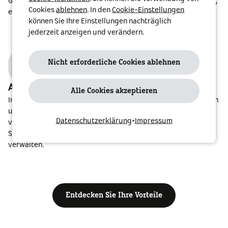
Genießen Sie Elektromobilität ganz einfach: mit einem Vertrag,
Cookies
ablehnen
. In den
Cookie-Einstellungen
einer Ladekarte und einem Zugang.
können Sie Ihre Einstellungen nachträglich
jederzeit anzeigen und verändern.
Nicht erforderliche Cookies ablehnen
Auf einen Blick
Alle Cookies akzeptieren
Im smart charge@street Portal können Sie Ihre Nutzungsdaten
und Rechnungen einsehen. So haben Sie immer einen
Datenschutzerklärung
•
Impressum
vollständigen Überblick über alle Abrechnungsvorgänge. Und
Sie können Ihre Verträge bequem online abschließen und
verwalten.
Entdecken Sie Ihre Vorteile