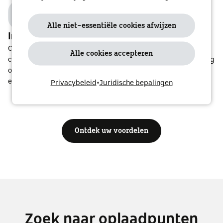
Alle niet-essentiële cookies afwijzen
In een oogopslag
Controleer uw verbruik en facturen online in het smart
Alle cookies accepteren
charge@street portaal. Op die manier hebt u altijd een volledig
overzicht van alle laadsessies. U kunt uw contracten
eenvoudig thuis boeken en beheren.
Privacybeleid
•
Juridische bepalingen
Ontdek uw voordelen
Zoek naar oplaadpunten