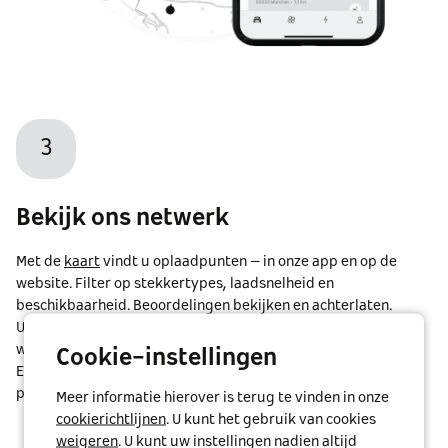
3
Bekijk ons netwerk
Met de
kaart
vindt u oplaadpunten – in onze app en op de
website. Filter op stekkertypes, laadsnelheid en
beschikbaarheid. Beoordelingen bekijken en achterlaten.
U kunt ook een route naar het gewenste laadstation laten
weergeven en direct vanuit de app beginnen te navigeren.
Cookie-instellingen
En als het station opladen op afstand aanbiedt, kunt u dat
proces ook in gang zetten.
Meer informatie hierover is terug te vinden in onze
cookierichtlijnen
. U kunt het gebruik van cookies
weigeren
. U kunt uw instellingen nadien altijd