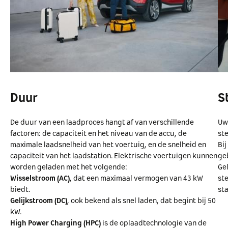
Duur
S
De duur van een laadproces hangt af van verschillende
Uw
factoren: de capaciteit en het niveau van de accu, de
st
maximale laadsnelheid van het voertuig, en de snelheid en
Bij
capaciteit van het laadstation. Elektrische voertuigen kunnen
ge
worden geladen met het volgende:
Ge
Wisselstroom (AC)
, dat een maximaal vermogen van 43 kW
st
biedt.
st
Gelijkstroom (DC)
, ook bekend als snel laden, dat begint bij 50
kW.
High Power Charging (HPC)
is de oplaadtechnologie van de