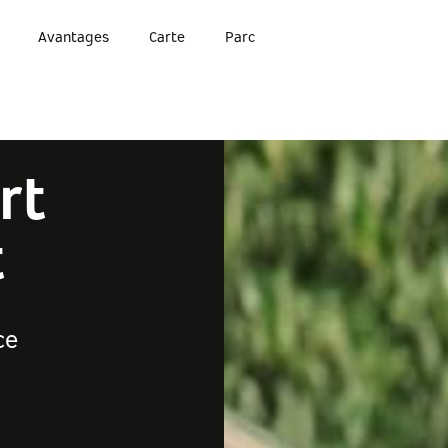
Avantages
Carte
Parc
rt
t
ce