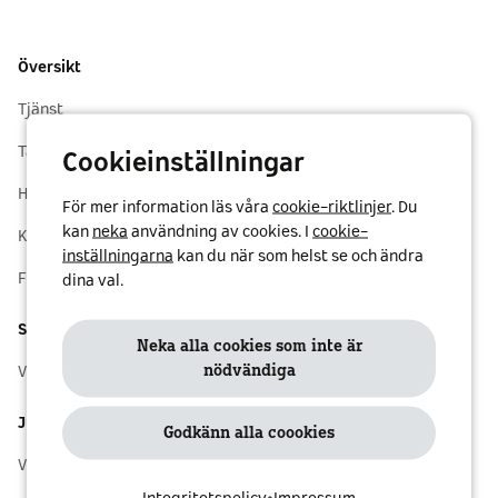
Översikt
Tjänst
Taxor
Cookieinställningar
Höjdpunkter
För mer information läs våra
cookie-riktlinjer
. Du
kan
neka
användning av cookies. I
cookie-
Karta
inställningarna
kan du när som helst se och ändra
Fordonspark
dina val.
Support
Neka alla cookies som inte är
nödvändiga
Vanliga frågor och support
Juridik
Godkänn alla coookies
Villkor