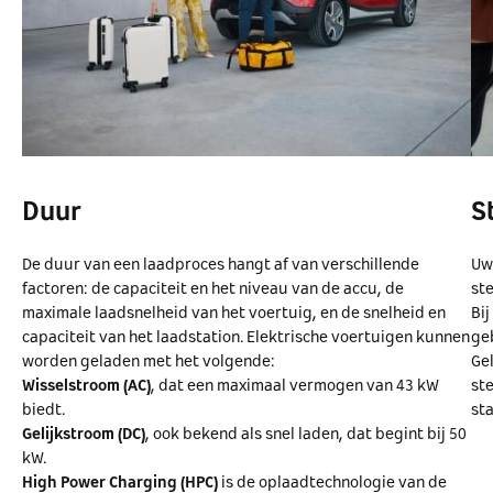
Duur
S
De duur van een laadproces hangt af van verschillende
Uw
factoren: de capaciteit en het niveau van de accu, de
st
maximale laadsnelheid van het voertuig, en de snelheid en
Bij
capaciteit van het laadstation. Elektrische voertuigen kunnen
ge
worden geladen met het volgende:
Ge
Wisselstroom (AC)
, dat een maximaal vermogen van 43 kW
st
biedt.
st
Gelijkstroom (DC)
, ook bekend als snel laden, dat begint bij 50
kW.
High Power Charging (HPC)
is de oplaadtechnologie van de