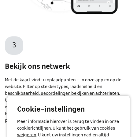
3
Bekijk ons netwerk
Met de
kaart
vindt u oplaadpunten – in onze app en op de
website. Filter op stekkertypes, laadsnelheid en
beschikbaarheid. Beoordelingen bekijken en achterlaten.
U kunt ook een route naar het gewenste laadstation laten
weergeven en direct vanuit de app beginnen te navigeren.
Cookie-instellingen
En als het station opladen op afstand aanbiedt, kunt u dat
proces ook in gang zetten.
Meer informatie hierover is terug te vinden in onze
cookierichtlijnen
. U kunt het gebruik van cookies
weigeren
. U kunt uw instellingen nadien altijd