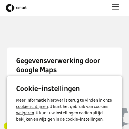
Gegevensverwerking door
Google Maps
Wij hebben uw toestemming nodig om de kaart
van Google Maps op deze pagina weer te geven.
Cookie-instellingen
Als u uw toestemming geeft, zal Google Ireland
persoonsgegevens verwerken, zoals uw IP-adres
Meer informatie hierover is terug te vinden in onze
en informatie over hoe u de kaart gebruikt. Wij
cookierichtlijnen
. U kunt het gebruik van cookies
slaan uw toestemming ook op in een cookie. U kunt
weigeren
. U kunt uw instellingen nadien altijd
uw toestemming te allen tijde met werking voor de
bekijken en wijzigen in de
cookie-instellingen
.
toekomst intrekken door op het "i"-pictogram aan