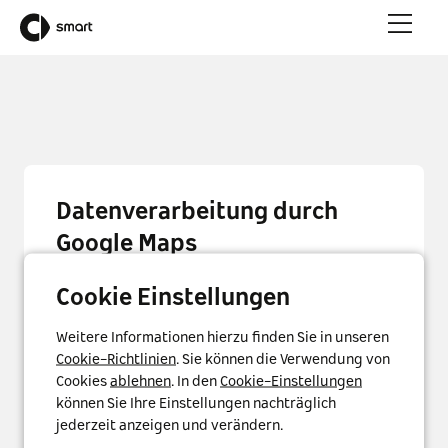
Datenverarbeitung durch
Google Maps
Für die Darstellung der Google Maps-Karte auf
Cookie Einstellungen
dieser Seite benötigen wir Ihre Einwilligung.
Sofern Sie einwilligen, wird Google Ireland
Weitere Informationen hierzu finden Sie in unseren
personenbezogenen Daten wie etwa Ihre IP-
Cookie-Richtlinien
. Sie können die Verwendung von
Adresse und Ihr Nutzungsverhalten verarbeiten.
Cookies
ablehnen
. In den
Cookie-Einstellungen
Sofern Sie einwilligen, speichern wir dies in einem
können Sie Ihre Einstellungen nachträglich
Cookie. Ihre Einwilligung können Sie jederzeit mit
jederzeit anzeigen und verändern.
Wirkung für die Zukunft widerrufen indem Sie das