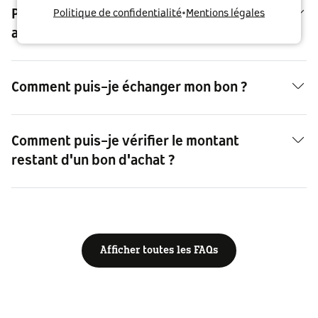
Pourquoi des frais d'occupation sont-ils
Politique de confidentialité
•
Mentions légales
appliqués à mes sessions de recharge ?
Comment puis-je échanger mon bon ?
Comment puis-je vérifier le montant
restant d'un bon d'achat ?
Afficher toutes les FAQs