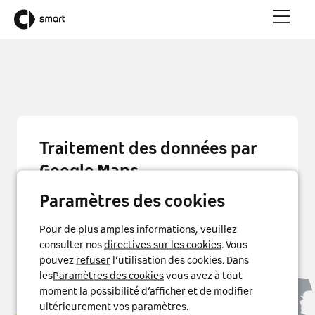
Traitement des données par
Google Maps
Nous avons besoin de votre consentement pour
Paramètres des cookies
afficher la carte Google Maps sur cette page. Si
vous donnez votre consentement, Google Ireland
Pour de plus amples informations, veuillez
traitera des données personnelles telles que votre
consulter nos
directives sur les cookies
. Vous
adresse IP et des informations sur la manière dont
pouvez
refuser
l’utilisation des cookies. Dans
vous utilisez la carte. Nous enregistrerons
les
Paramètres des cookies
vous avez à tout
également votre consentement dans un cookie.
moment la possibilité d’afficher et de modifier
Vous pouvez révoquer votre consentement à tout
ultérieurement vos paramètres.