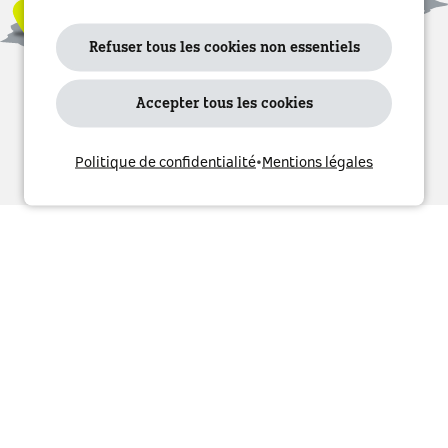
moment avec effet futur en cliquant sur l'icône « i
» à droite. De plus amples informations sont
disponibles dans notre politique de
Refuser tous les cookies non essentiels
confidentialité.
Accepter tous les cookies
Oui, j'accepte
Politique de confidentialité
•
Mentions légales