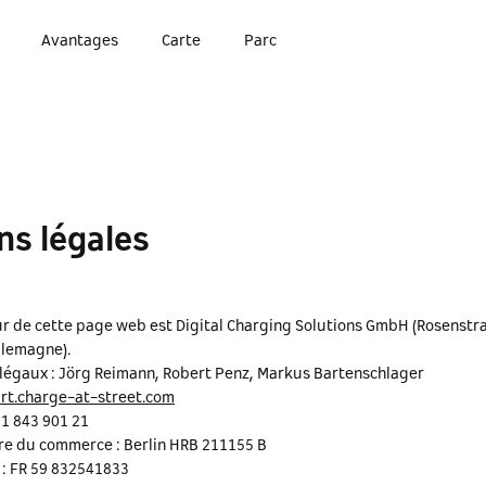
Avantages
Carte
Parc
ns légales
ur de cette page web est Digital Charging Solutions GmbH (Rosenstr
llemagne).
légaux : Jörg Reimann, Robert Penz, Markus Bartenschlager
rt.charge-at-street.com
31 843 901 21
tre du commerce : Berlin HRB 211155 B
: FR 59 832541833