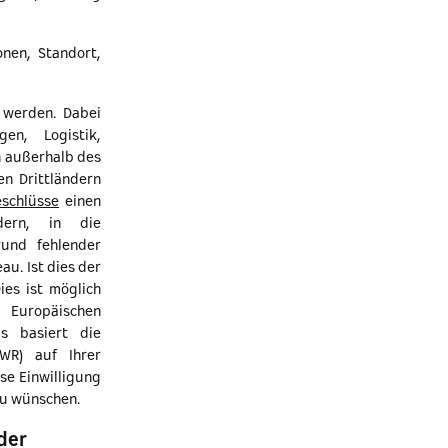
nen, Standort,
 werden. Dabei
en, Logistik,
 außerhalb des
en Drittländern
schlüsse
einen
dern, in die
und fehlender
u. Ist dies der
ies ist möglich
uropäischen
us basiert die
WR) auf Ihrer
se Einwilligung
zu wünschen.
der