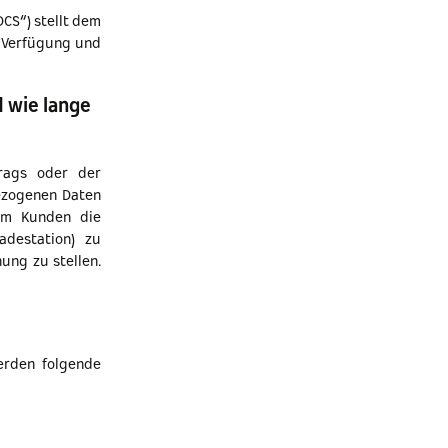
CS“) stellt dem
r Verfügung und
 wie lange
rags oder der
ezogenen Daten
dem Kunden die
adestation) zu
ung zu stellen.
erden folgende