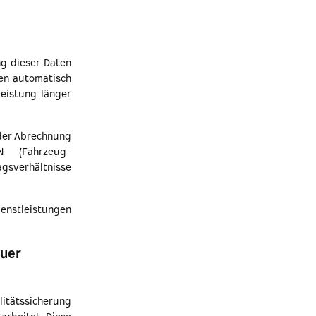
ng dieser Daten
en automatisch
leistung länger
 der Abrechnung
N (Fahrzeug-
gsverhältnisse
nstleistungen
euer
litätssicherung