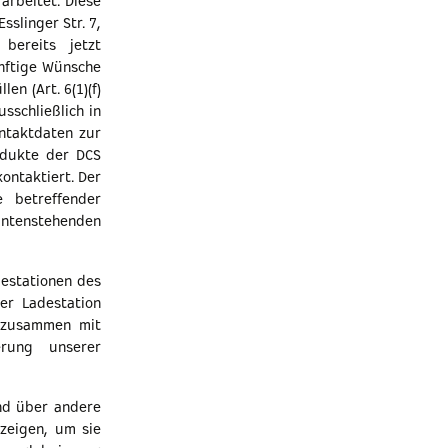
arbeitet. Diese
slinger Str. 7,
bereits jetzt
ünftige Wünsche
n (Art. 6(1)(f)
sschließlich in
ntaktdaten zur
odukte der DCS
kontaktiert. Der
 betreffender
tenstehenden
estationen des
er Ladestation
S zusammen mit
erung unserer
nd über andere
zeigen, um sie