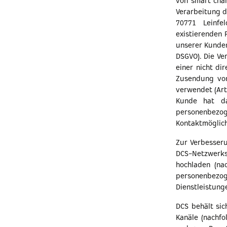
von smart char
Verarbeitung d
70771 Leinfe
existierenden 
unserer Kunden
DSGVO). Die Ve
einer nicht d
Zusendung von
verwendet (Art.
Kunde hat da
personenbez
Kontaktmöglich
Zur Verbesser
DCS-Netzwerks
hochladen (na
personenbezo
Dienstleistung
DCS behält si
Kanäle (nachf