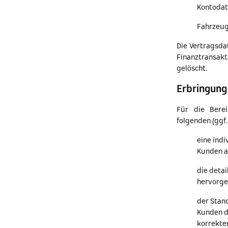
Kontodat
Fahrzeug
Die Vertragsda
Finanztransak
gelöscht.
Erbringung
Für die Berei
folgenden (ggf.
eine ind
Kunden a
die deta
hervorge
der Stan
Kunden du
korrekte