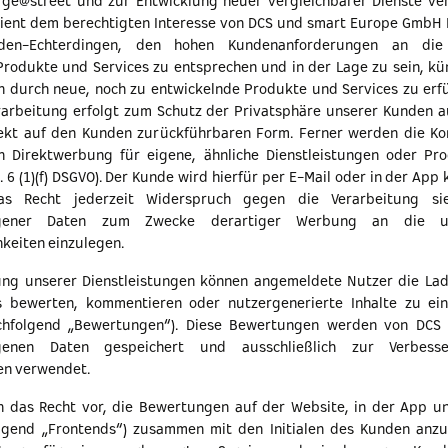
ge@street und zur Entwicklung neuer vergleichbarer Dienste ver
ient dem berechtigten Interesse von DCS und smart Europe GmbH Es
lden-Echterdingen, den hohen Kundenanforderungen an die 
Produkte und Services zu entsprechen und in der Lage zu sein, k
 durch neue, noch zu entwickelnde Produkte und Services zu erfülle
rarbeitung erfolgt zum Schutz der Privatsphäre unserer Kunden au
irekt auf den Kunden zurückführbaren Form. Ferner werden die Ko
 Direktwerbung für eigene, ähnliche Dienstleistungen oder Pr
 6 (1)(f) DSGVO). Der Kunde wird hierfür per E-Mail oder in der App 
s Recht jederzeit Widerspruch gegen die Verarbeitung sie
ogener Daten zum Zwecke derartiger Werbung an die un
keiten einzulegen.
ung unserer Dienstleistungen können angemeldete Nutzer die Lad
 bewerten, kommentieren oder nutzergenerierte Inhalte zu ein
chfolgend „Bewertungen“). Diese Bewertungen werden von DC
genen Daten gespeichert und ausschließlich zur Verbess
en verwendet.
ch das Recht vor, die Bewertungen auf der Website, in der App u
olgend „Frontends“) zusammen mit den Initialen des Kunden anzu