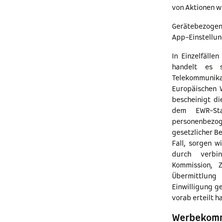
von Aktionen w
Gerätebezogen
App-Einstellun
In Einzelfäll
handelt es s
Telekommunika
Europäischen W
bescheinigt d
dem EWR-Sta
personenbezo
gesetzlicher B
Fall, sorgen w
durch verbi
Kommission, Z
Übermittlung
Einwilligung g
vorab erteilt h
Werbekommu