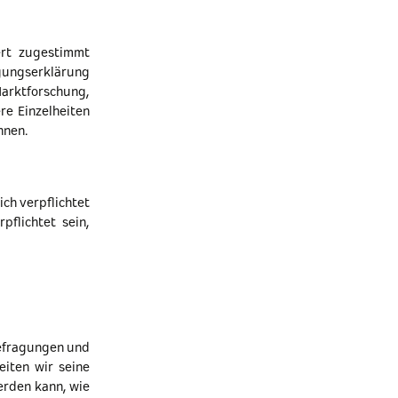
rt zugestimmt
ungserklärung
arktforschung,
re Einzelheiten
nnen.
ch verpflichtet
rpflichtet sein,
efragungen und
eiten wir seine
erden kann, wie