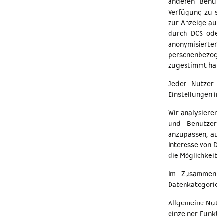
anderen Benut
Verfügung zu 
zur Anzeige au
durch DCS ode
anonymisierte
personenbezo
zugestimmt hat
Jeder Nutzer 
Einstellungen i
Wir analysiere
und Benutzer
anzupassen, au
Interesse von 
die Möglichkei
Im Zusammenh
Datenkategorie
Allgemeine Nu
einzelner Funk