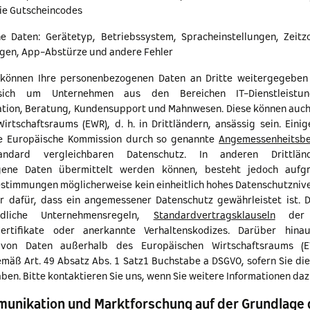
ie Gutscheincodes
e Daten: Gerätetyp, Betriebssystem, Spracheinstellungen, Zeitzo
gen, App-Abstürze und andere Fehler
en können Ihre personenbezogenen Daten an Dritte weitergegeben
ich um Unternehmen aus den Bereichen IT-Dienstleistung
tion, Beratung, Kundensupport und Mahnwesen. Diese können auch
irtschaftsraums (EWR), d. h. in Drittländern, ansässig sein. Einig
ie Europäische Kommission durch so genannte
Angemessenheitsbe
ndard vergleichbaren Datenschutz. In anderen Drittlän
gene Daten übermittelt werden können, besteht jedoch aufgr
estimmungen möglicherweise kein einheitlich hohes Datenschutznivea
ir dafür, dass ein angemessener Datenschutz gewährleistet ist. D
ndliche Unternehmensregeln,
Standardvertragsklauseln
der E
ertifikate oder anerkannte Verhaltenskodizes. Darüber hina
 von Daten außerhalb des Europäischen Wirtschaftsraums (E
emäß Art. 49 Absatz Abs. 1 Satz1 Buchstabe a DSGVO, sofern Sie die
aben. Bitte kontaktieren Sie uns, wenn Sie weitere Informationen da
nikation und Marktforschung auf der Grundlage 