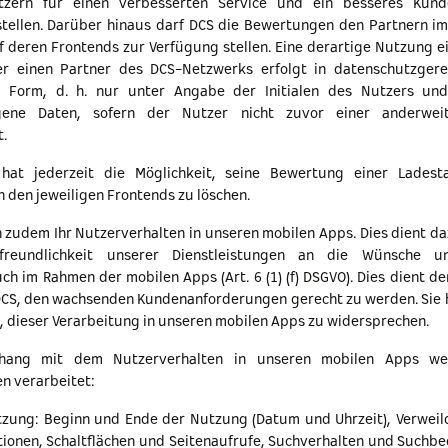
zern für einen verbesserten Service und ein besseres Kund
stellen. Darüber hinaus darf DCS die Bewertungen den Partnern i
f deren Frontends zur Verfügung stellen. Eine derartige Nutzung 
r einen Partner des DCS-Netzwerks erfolgt in datenschutzgere
r Form, d. h. nur unter Angabe der Initialen des Nutzers un
gene Daten, sofern der Nutzer nicht zuvor einer anderwei
.
hat jederzeit die Möglichkeit, seine Bewertung einer Ladest
n den jeweiligen Frontends zu löschen.
n zudem Ihr Nutzerverhalten in unseren mobilen Apps. Dies dient daz
freundlichkeit unserer Dienstleistungen an die Wünsche u
ch im Rahmen der mobilen Apps (Art. 6 (1) (f) DSGVO). Dies dient d
DCS, den wachsenden Kundenanforderungen gerecht zu werden. Sie 
t, dieser Verarbeitung in unseren mobilen Apps zu widersprechen.
ang mit dem Nutzerverhalten in unseren mobilen Apps we
n verarbeitet:
tzung: Beginn und Ende der Nutzung (Datum und Uhrzeit), Verweil
tionen, Schaltflächen und Seitenaufrufe, Suchverhalten und Suchbe