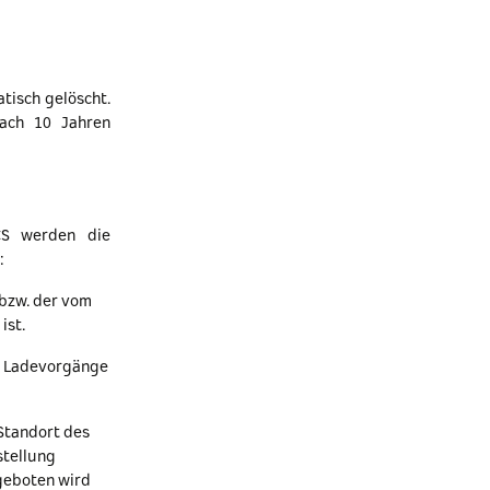
tisch gelöscht.
nach 10 Jahren
DCS werden die
:
 bzw. der vom
ist.
en Ladevorgänge
 Standort des
stellung
ngeboten wird