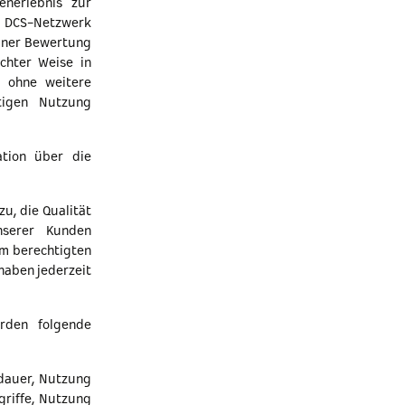
enerlebnis zur
m DCS-Netzwerk
einer Bewertung
chter Weise in
d ohne weitere
tigen Nutzung
ation über die
u, die Qualität
nserer Kunden
em berechtigten
haben jederzeit
rden folgende
dauer, Nutzung
griffe, Nutzung