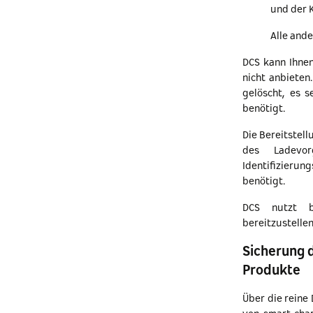
und der K
Alle and
DCS kann Ihnen
nicht anbiete
gelöscht, es s
benötigt.
Die Bereitstel
des Ladevor
Identifizieru
benötigt.
DCS nutzt be
bereitzustellen
Sicherung 
Produkte
Über die reine